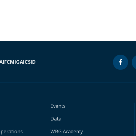
A
IFC
MIGA
ICSID
Events
Data
Operations
WBG Academy