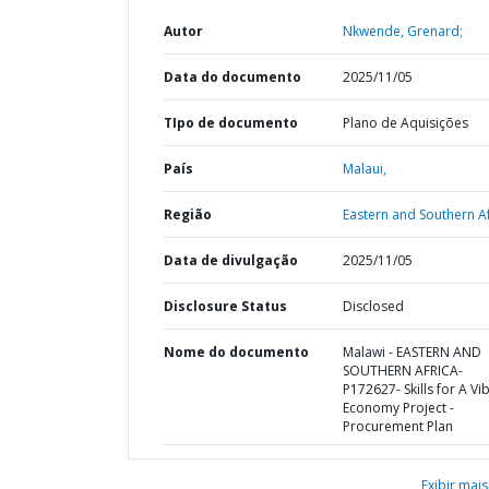
Autor
Nkwende, Grenard;
Data do documento
2025/11/05
TIpo de documento
Plano de Aquisições
País
Malaui,
Região
Eastern and Southern Af
Data de divulgação
2025/11/05
Disclosure Status
Disclosed
Nome do documento
Malawi - EASTERN AND
SOUTHERN AFRICA-
P172627- Skills for A Vi
Economy Project -
Procurement Plan
Exibir mais