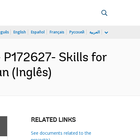
uguês
English
Español
Français
Русский
العربية
172627- Skills for
n (Inglês)
RELATED LINKS
See documents related to the
project(s)