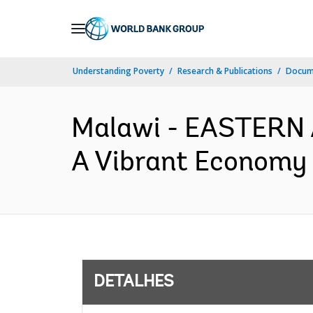
Skip
to
Main
Understanding Poverty
Research & Publications
Docume
Navigation
Malawi - EASTERN 
A Vibrant Economy P
DETALHES