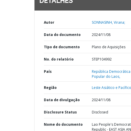
DETALHES
Autor
SONNASINH, Virana;
Data do documento
2024/11/08
TIpo de documento
Plano de Aquisições
No. do relatório
STEP104992
País
República Democrática
Popular do Laos,
Região
Leste Asiático e Pacífico
Data de divulgação
2024/11/08
Disclosure Status
Disclosed
Nome do documento
Lao People's Democrat
Republic - EAST ASIA A