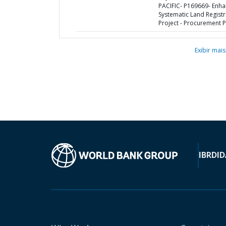
PACIFIC- P169669- Enha
Systematic Land Registr
Project - Procurement P
Exibir mais
IBRD
ID