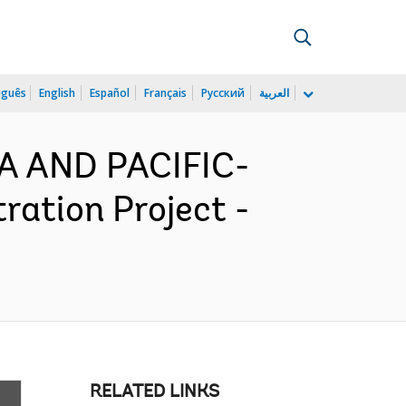
uguês
English
Español
Français
Русский
العربية
IA AND PACIFIC-
ation Project -
RELATED LINKS