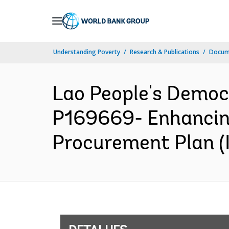
Skip
to
Main
Understanding Poverty
Research & Publications
Docume
Navigation
Lao People's Democ
P169669- Enhancing
Procurement Plan (I