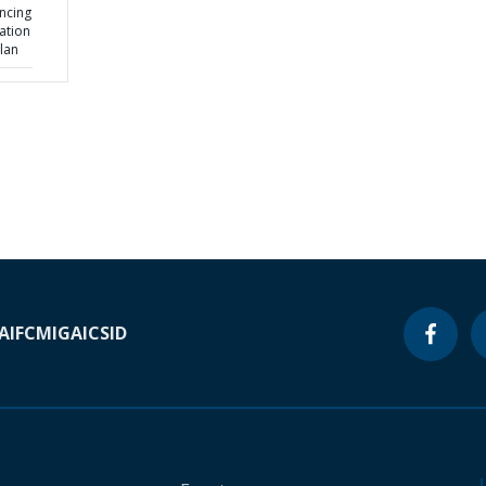
ncing
ation
lan
A
IFC
MIGA
ICSID