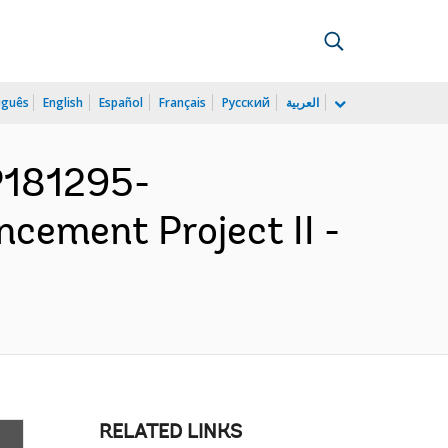
uguês
English
Español
Français
Русский
العربية
P181295-
ement Project II -
RELATED LINKS