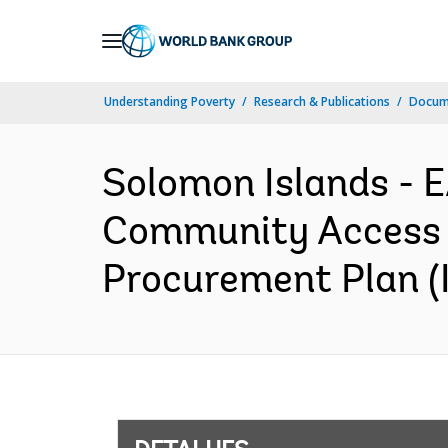
Skip
to
Main
Understanding Poverty
Research & Publications
Docume
Navigation
Solomon Islands -
Community Access a
Procurement Plan (I