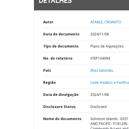
DETALHES
Autor
AFABLE, CRISANTO;
Data do documento
2024/11/08
TIpo de documento
Plano de Aquisições
No. do relatório
STEP104994
País
Ilhas Salomão,
Região
Leste Asiático e Pacífico
Data de divulgação
2024/11/08
Disclosure Status
Disclosed
Nome do documento
Solomon Islands - EAST
AND PACIFIC- P181295-
Community Access and