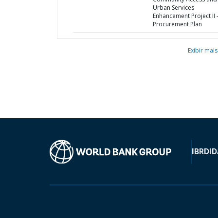
Urban Services
Enhancement Project II 
Procurement Plan
Exibir mais
IBRD
ID