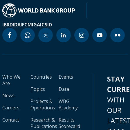
IBRD
IDA
IFC
MIGA
ICSID
Who We
Countries
Events
STAY
Are
CURR
Topics
Data
News
WITH
Projects &
WBG
Careers
Operations
Academy
OUR
LATES
Contact
Research &
Results
Publications
Scorecard