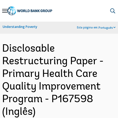
Skip
to
Main
Understanding Poverty
Esta página em:
Português
Navigation
Disclosable
Restructuring Paper -
Primary Health Care
Quality Improvement
Program - P167598
(Inglês)