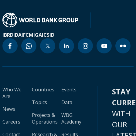
IBRD
IDA
IFC
MIGA
ICSID
Who We
Countries
Events
STAY
Are
CURR
Topics
Data
News
WITH
Projects &
WBG
Careers
Operations
Academy
OUR
LATES
Contact
Research &
Results