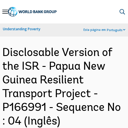
Skip
to
Main
Understanding Poverty
Esta página em:
Português
Navigation
Disclosable Version of
the ISR - Papua New
Guinea Resilient
Transport Project -
P166991 - Sequence No
: 04 (Inglês)