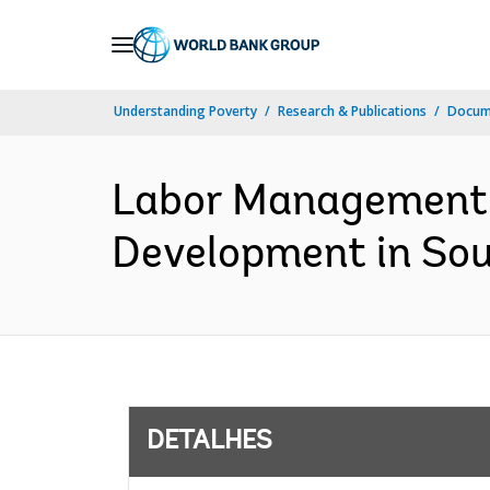
Skip
to
Main
Understanding Poverty
Research & Publications
Docume
Navigation
Labor Management P
Development in Sou
DETALHES