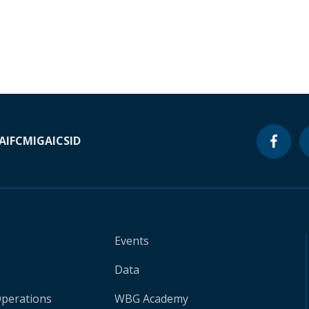
A
IFC
MIGA
ICSID
Events
Data
Operations
WBG Academy