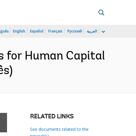
uguês
English
Español
Français
Русский
العربية
s for Human Capital
ês)
RELATED LINKS
See documents related to the
project(s)