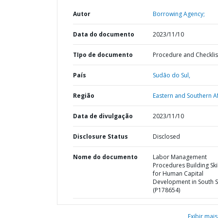
Autor
Borrowing Agency;
Data do documento
2023/11/10
TIpo de documento
Procedure and Checklis
País
Sudão do Sul,
Região
Eastern and Southern Af
Data de divulgação
2023/11/10
Disclosure Status
Disclosed
Nome do documento
Labor Management
Procedures Building Skil
for Human Capital
Development in South 
(P178654)
Exibir mais