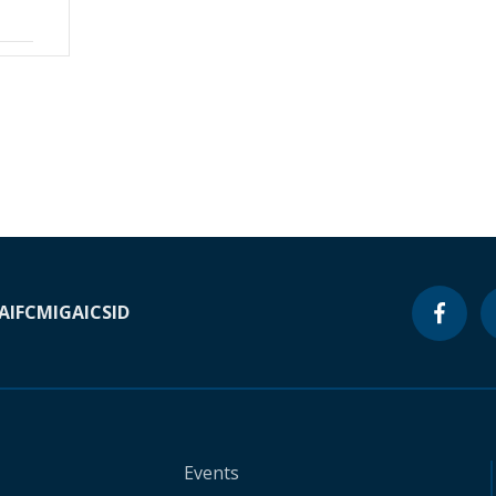
A
IFC
MIGA
ICSID
Events