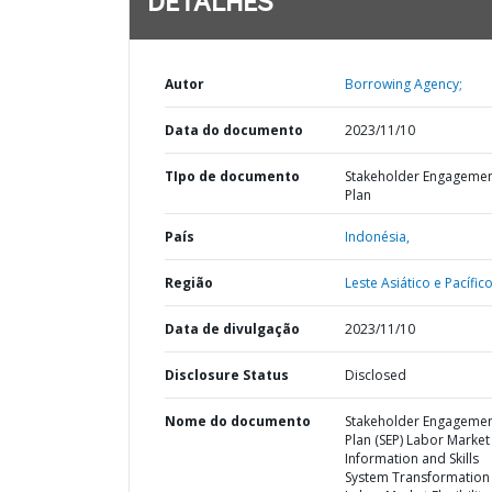
DETALHES
Autor
Borrowing Agency;
Data do documento
2023/11/10
TIpo de documento
Stakeholder Engageme
Plan
País
Indonésia,
Região
Leste Asiático e Pacífico
Data de divulgação
2023/11/10
Disclosure Status
Disclosed
Nome do documento
Stakeholder Engageme
Plan (SEP) Labor Market
Information and Skills
System Transformation 