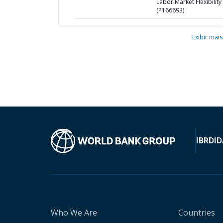
Labor Market Flexibility
(P166693)
Exibir mais
IBRD
ID
Who We Are
Countries