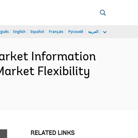
uguês
English
Español
Français
Русский
العربية
arket Information
arket Flexibility
RELATED LINKS