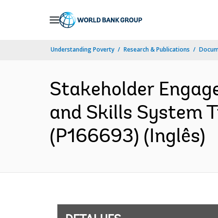
Skip
to
Main
Understanding Poverty
Research & Publications
Docume
Navigation
Stakeholder Engage
and Skills System T
(P166693) (Inglês)