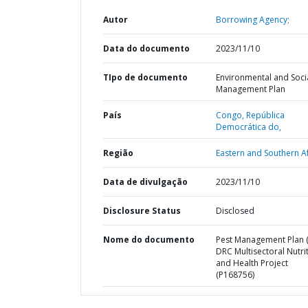
Autor
Borrowing Agency;
Data do documento
2023/11/10
TIpo de documento
Environmental and Soci
Management Plan
País
Congo,
República
Democrática do,
Região
Eastern and Southern Af
Data de divulgação
2023/11/10
Disclosure Status
Disclosed
Nome do documento
Pest Management Plan 
DRC Multisectoral Nutri
and Health Project
(P168756)