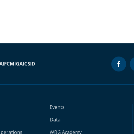
A
IFC
MIGA
ICSID
Events
Data
Operations
WBG Academy