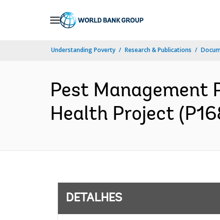
Skip
to
Main
Understanding Poverty
Research & Publications
Docume
Navigation
Pest Management Pl
Health Project (P16
DETALHES