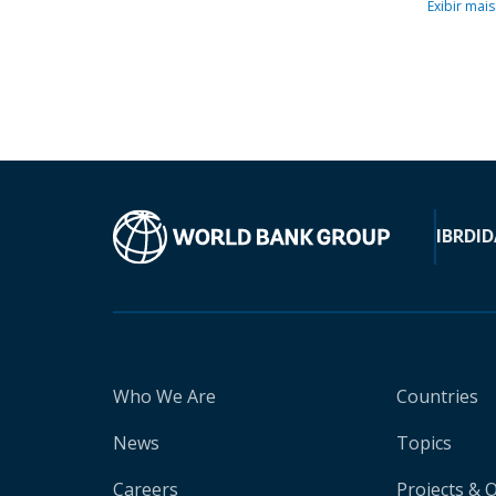
Exibir mais
IBRD
ID
Who We Are
Countries
News
Topics
Careers
Projects & 