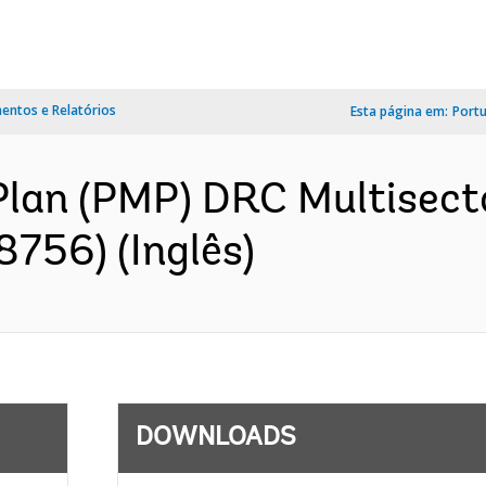
ntos e Relatórios
Esta página em:
Port
an (PMP) DRC Multisecto
8756) (Inglês)
DOWNLOADS