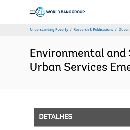
Skip
to
Main
Understanding Poverty
Research & Publications
Docume
Navigation
Environmental and 
Urban Services Emer
DETALHES