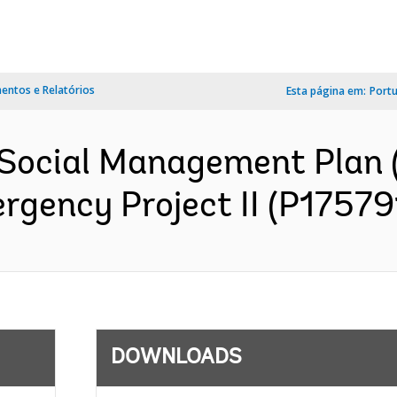
ntos e Relatórios
Esta página em:
Port
Social Management Plan 
gency Project II (P175791
DOWNLOADS