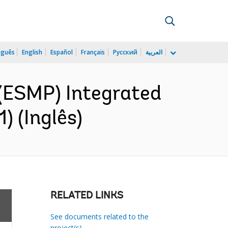
uguês
English
Español
Français
Русский
العربية
(ESMP) Integrated
) (Inglês)
RELATED LINKS
See documents related to the
project(s)