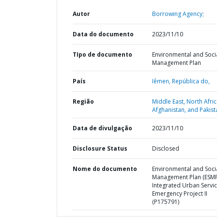
Autor
Borrowing Agency;
Data do documento
2023/11/10
TIpo de documento
Environmental and Soci
Management Plan
País
Iêmen,
República do,
Região
Middle East, North Afric
Afghanistan, and Pakist
Data de divulgação
2023/11/10
Disclosure Status
Disclosed
Nome do documento
Environmental and Soci
Management Plan (ESMP
Integrated Urban Servi
Emergency Project II
(P175791)