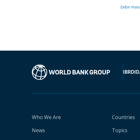
Exibir mais
IBRD
ID
Who We Are
Countries
News
Topics