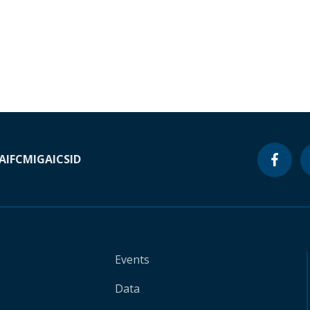
A
IFC
MIGA
ICSID
Events
Data