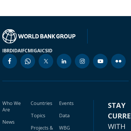
IBRD
IDA
IFC
MIGA
ICSID
Who We
Countries
Events
STAY
Are
CURR
Topics
Data
News
WITH
Projects &
WBG