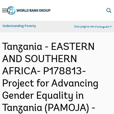
Skip
to
Main
Understanding Poverty
Esta página em:
Português
Navigation
Tanzania - EASTERN
AND SOUTHERN
AFRICA- P178813-
Project for Advancing
Gender Equality in
Tanzania (PAMOJA) -