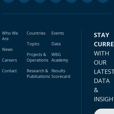
Who We
Countries
Events
STAY
Are
CURR
Topics
Data
News
WITH
Projects &
WBG
Careers
Operations
Academy
OUR
LATES
Contact
Research &
Results
Publications
Scorecard
DATA
&
INSIGH