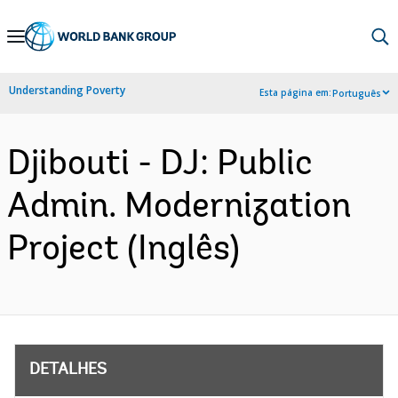
Skip
to
Main
Understanding Poverty
Esta página em:
Português
Navigation
Djibouti - DJ: Public
Admin. Modernization
Project (Inglês)
DETALHES