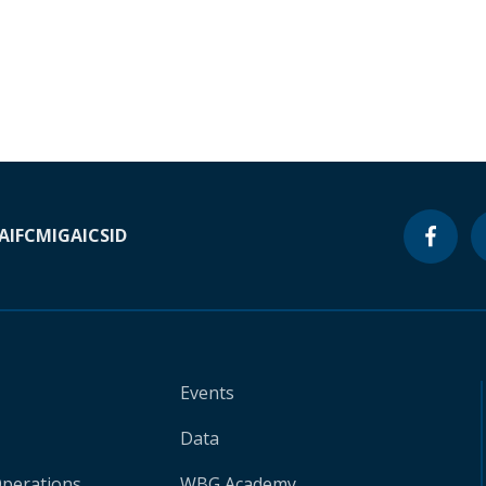
A
IFC
MIGA
ICSID
Events
Data
Operations
WBG Academy