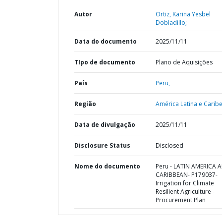
Autor
Ortiz, Karina Yesbel
Dobladillo;
Data do documento
2025/11/11
TIpo de documento
Plano de Aquisições
País
Peru,
Região
América Latina e Caribe
Data de divulgação
2025/11/11
Disclosure Status
Disclosed
Nome do documento
Peru - LATIN AMERICA 
CARIBBEAN- P179037-
Irrigation for Climate
Resilient Agriculture -
Procurement Plan