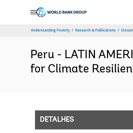
Skip
to
Main
Understanding Poverty
Research & Publications
Docume
Navigation
Peru - LATIN AMER
for Climate Resilie
DETALHES