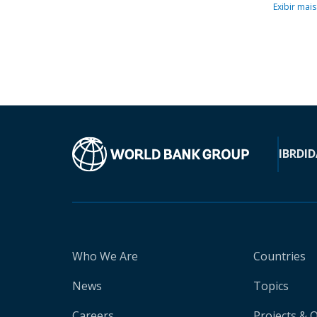
Exibir mais
IBRD
ID
Who We Are
Countries
News
Topics
Careers
Projects & 