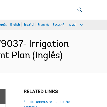
uguês
English
Español
Français
Русский
العربية
037- Irrigation
nt Plan (Inglês)
RELATED LINKS
See documents related to the
project(s)