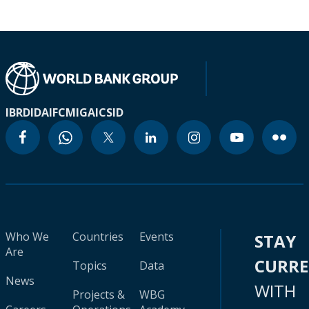
IBRD
IDA
IFC
MIGA
ICSID
Who We
Countries
Events
STAY
Are
CURR
Topics
Data
News
WITH
Projects &
WBG