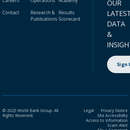
Careers
Operations
Academy
OUR
LATES
Contact
Research &
Results
Publications
Scorecard
DATA
&
INSIGH
Sign
© 2025 World Bank Group. All
Legal
Privacy Notice
Rights Reserved.
Site Accessibility
Access to Information
Scam Alert