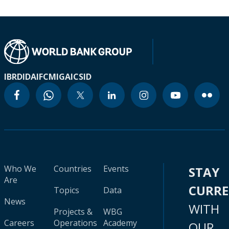
IBRD
IDA
IFC
MIGA
ICSID
Who We
Countries
Events
STAY
Are
CURR
Topics
Data
News
WITH
Projects &
WBG
Careers
Operations
Academy
OUR