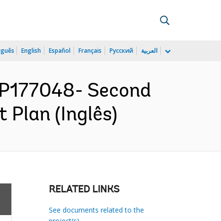
uguês
English
Español
Français
Русский
العربية
P177048- Second
Plan (Inglês)
RELATED LINKS
See documents related to the
project(s)