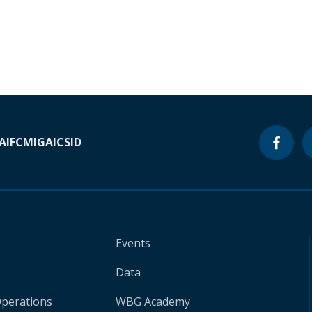
A
IFC
MIGA
ICSID
Events
Data
Operations
WBG Academy