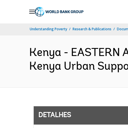
Skip
to
Main
Understanding Poverty
Research & Publications
Docume
Navigation
Kenya - EASTERN 
Kenya Urban Suppor
DETALHES