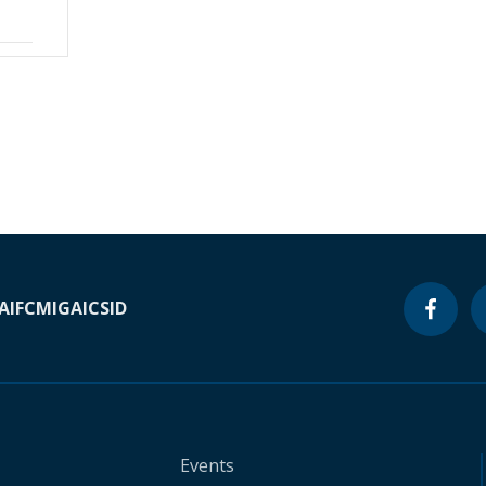
A
IFC
MIGA
ICSID
Events