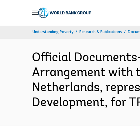
Skip
to
Main
Understanding Poverty
Research & Publications
Docume
Navigation
Official Documents
Arrangement with th
Netherlands, repres
Development, for T