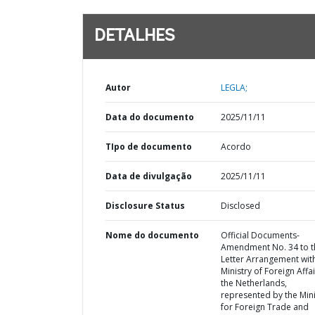
DETALHES
Autor
LEGLA;
Data do documento
2025/11/11
TIpo de documento
Acordo
Data de divulgação
2025/11/11
Disclosure Status
Disclosed
Nome do documento
Official Documents-
Amendment No. 34 to t
Letter Arrangement wit
Ministry of Foreign Affai
the Netherlands,
represented by the Mini
for Foreign Trade and