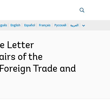
uguês
English
Español
Français
Русский
العربية
e Letter
irs of the
 Foreign Trade and