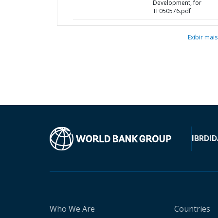
Development, for
TF050576.pdf
Exibir mais
IBRD
ID
Who We Are
Countries