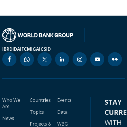
IBRD
IDA
IFC
MIGA
ICSID
Who We
Countries
Events
STAY
Are
CURR
Topics
Data
News
WITH
Projects &
WBG