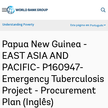
Skip
to
Main
Understanding Poverty
Esta página em:
Português
Navigation
Papua New Guinea -
EAST ASIA AND
PACIFIC- P160947-
Emergency Tuberculosis
Project - Procurement
Plan (Inglês)