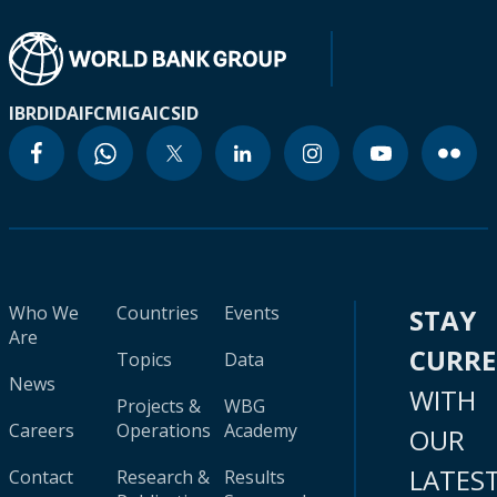
IBRD
IDA
IFC
MIGA
ICSID
Who We
Countries
Events
STAY
Are
CURR
Topics
Data
News
WITH
Projects &
WBG
Careers
Operations
Academy
OUR
LATES
Contact
Research &
Results