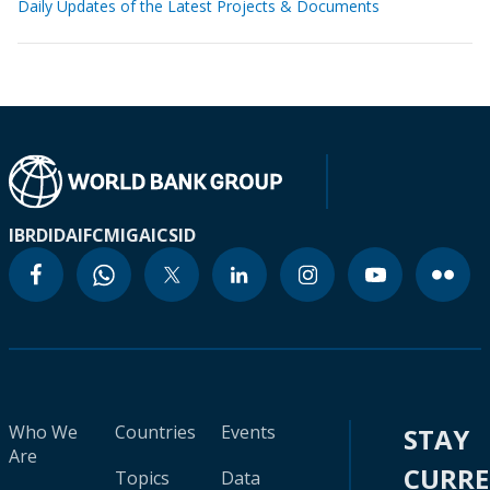
Daily Updates of the Latest Projects & Documents
IBRD
IDA
IFC
MIGA
ICSID
Who We
Countries
Events
STAY
Are
CURR
Topics
Data