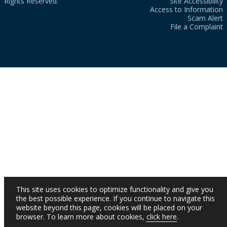
Rights Reserved.
Site Accessibility
Access to Information
Scam Alert
File a Complaint
This site uses cookies to optimize functionality and give you
the best possible experience. If you continue to navigate this
website beyond this page, cookies will be placed on your
browser. To learn more about cookies,
click here
.