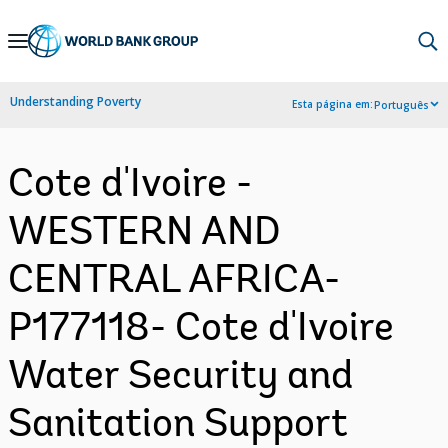
Skip
to
Main
Understanding Poverty
Esta página em:
Português
Navigation
Cote d'Ivoire -
WESTERN AND
CENTRAL AFRICA-
P177118- Cote d'Ivoire
Water Security and
Sanitation Support