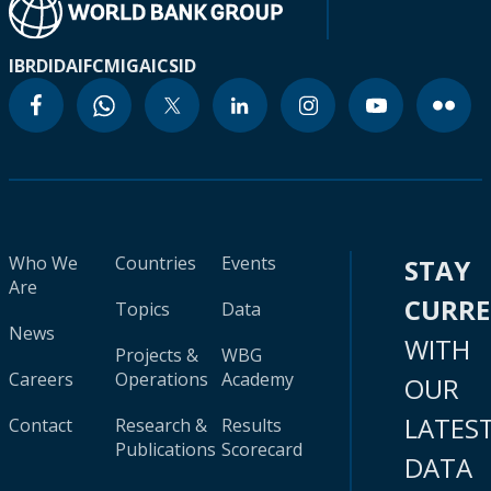
IBRD
IDA
IFC
MIGA
ICSID
Who We
Countries
Events
STAY
Are
CURR
Topics
Data
News
WITH
Projects &
WBG
Careers
Operations
Academy
OUR
LATES
Contact
Research &
Results
Publications
Scorecard
DATA