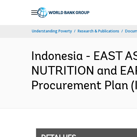
Skip
to
Main
Understanding Poverty
Research & Publications
Docume
Navigation
Indonesia - EAST 
NUTRITION and EA
Procurement Plan (I