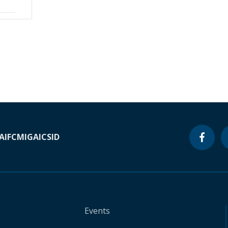
A
IFC
MIGA
ICSID
Events