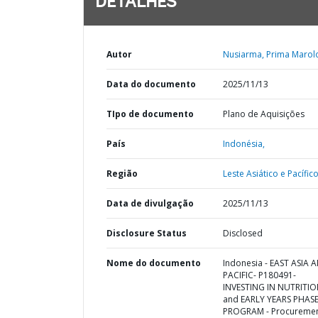
DETALHES
Autor
Nusiarma, Prima Marol
Data do documento
2025/11/13
TIpo de documento
Plano de Aquisições
País
Indonésia,
Região
Leste Asiático e Pacífico
Data de divulgação
2025/11/13
Disclosure Status
Disclosed
Nome do documento
Indonesia - EAST ASIA 
PACIFIC- P180491-
INVESTING IN NUTRITI
and EARLY YEARS PHASE
PROGRAM - Procureme