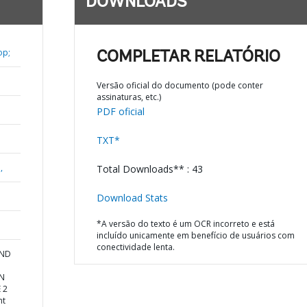
DOWNLOADS
op;
COMPLETAR RELATÓRIO
Versão oficial do documento (pode conter
assinaturas, etc.)
PDF oficial
TXT*
,
Total Downloads** : 43
Download Stats
*A versão do texto é um OCR incorreto e está
incluído unicamente em benefício de usuários com
conectividade lenta.
AND
ON
 2
nt