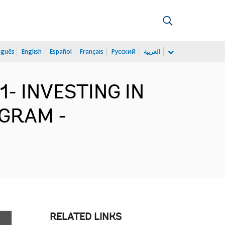
uguês
English
Español
Français
Русский
العربية
1- INVESTING IN
OGRAM -
RELATED LINKS