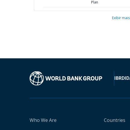
Plan
Exibir mais
IBRD
ID
Who We Are
Countries