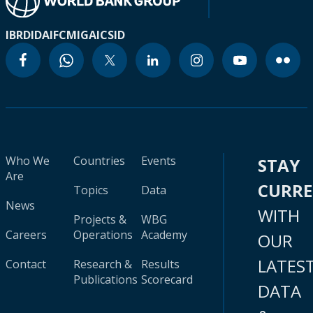
IBRD
IDA
IFC
MIGA
ICSID
Who We
Countries
Events
STAY
Are
CURR
Topics
Data
News
WITH
Projects &
WBG
Careers
Operations
Academy
OUR
LATES
Contact
Research &
Results
Publications
Scorecard
DATA