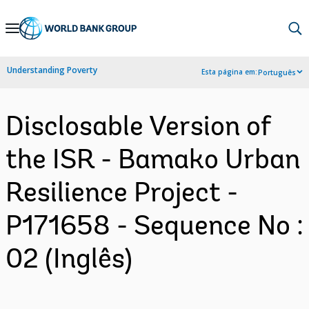
Skip
to
Main
Understanding Poverty
Esta página em:
Português
Navigation
Disclosable Version of
the ISR - Bamako Urban
Resilience Project -
P171658 - Sequence No :
02 (Inglês)