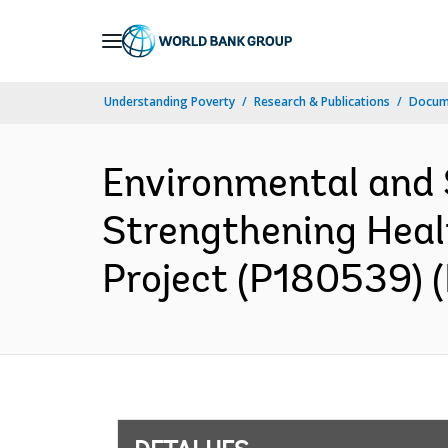
Skip
to
Main
Understanding Poverty
Research & Publications
Docume
Navigation
Environmental and
Strengthening Heal
Project (P180539) (