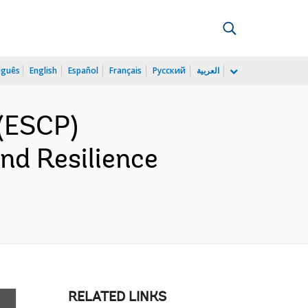
uguês
English
Español
Français
Русский
العربية
(ESCP)
nd Resilience
RELATED LINKS