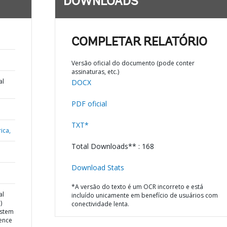
DOWNLOADS
COMPLETAR RELATÓRIO
Versão oficial do documento (pode conter
assinaturas, etc.)
al
DOCX
PDF oficial
TXT*
ica,
Total Downloads** : 168
Download Stats
*A versão do texto é um OCR incorreto e está
al
incluído unicamente em benefício de usuários com
)
conectividade lenta.
ystem
ence