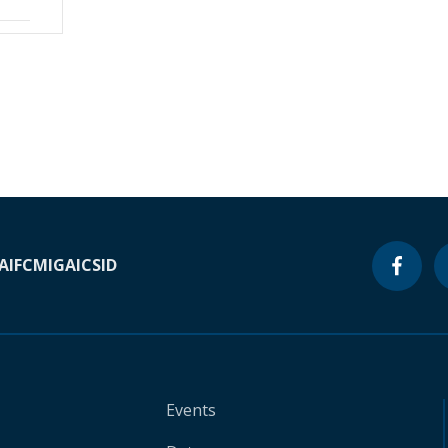
A
IFC
MIGA
ICSID
Events