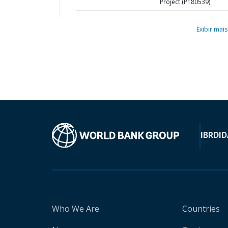
Project (P180539)
Exibir mais
IBRD
ID
Who We Are
Countries