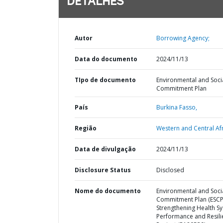
DETALHES
Autor
Borrowing Agency;
Data do documento
2024/11/13
TIpo de documento
Environmental and Soci
Commitment Plan
País
Burkina Fasso,
Região
Western and Central Afr
Data de divulgação
2024/11/13
Disclosure Status
Disclosed
Nome do documento
Environmental and Soci
Commitment Plan (ESCP
Strengthening Health S
Performance and Resili