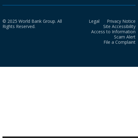
© 2025 World Bank Group. All
Legal
Privacy Notice
Rights Reserved.
Site Accessibility
Access to Information
Scam Alert
File a Complaint