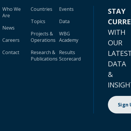
Who We
Countries
Events
STAY
Are
CURR
Topics
Data
News
WITH
Projects &
WBG
Careers
Operations
Academy
OUR
LATES
Contact
Research &
Results
Publications
Scorecard
DATA
&
INSIGH
Sign