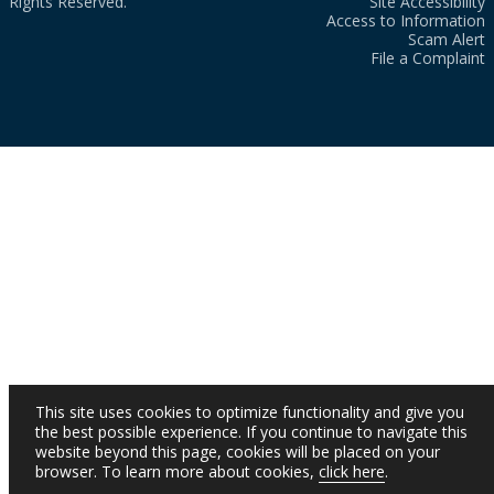
Rights Reserved.
Site Accessibility
Access to Information
Scam Alert
File a Complaint
This site uses cookies to optimize functionality and give you
the best possible experience. If you continue to navigate this
website beyond this page, cookies will be placed on your
browser. To learn more about cookies,
click here
.