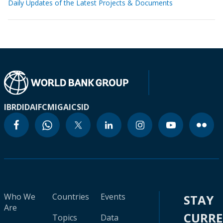
Daily Updates of the Latest Projects & Documents
IBRD
IDA
IFC
MIGA
ICSID
Who We
Countries
Events
STAY
Are
CURR
Topics
Data