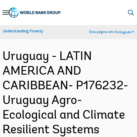
Skip
to
Main
Understanding Poverty
Esta página em:
Português
Navigation
Uruguay - LATIN
AMERICA AND
CARIBBEAN- P176232-
Uruguay Agro-
Ecological and Climate
Resilient Systems