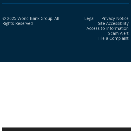
© 2025 World Bank Group. All
Legal
Privacy Notice
Rights Reserved.
Site Accessibility
Access to Information
Scam Alert
File a Complaint