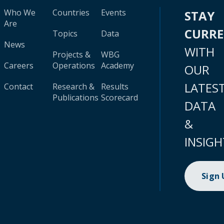
Who We
Countries
Events
STAY
Are
CURR
Topics
Data
News
WITH
Projects &
WBG
Careers
Operations
Academy
OUR
LATES
Contact
Research &
Results
Publications
Scorecard
DATA
&
INSIGH
Sign