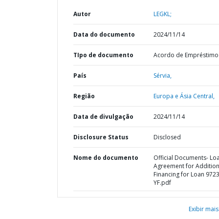
Autor
LEGKL;
Data do documento
2024/11/14
TIpo de documento
Acordo de Empréstimo
País
Sérvia,
Região
Europa e Ásia Central,
Data de divulgação
2024/11/14
Disclosure Status
Disclosed
Nome do documento
Official Documents- Lo
Agreement for Addition
Financing for Loan 972
YF.pdf
Exibir mais