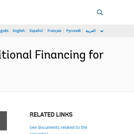
uguês
English
Español
Français
Русский
العربية
tional Financing for
RELATED LINKS
See documents related to the
project(s)