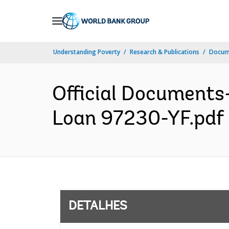
Skip
to
Main
Understanding Poverty
Research & Publications
Docume
Navigation
Official Documents-
Loan 97230-YF.pdf (
DETALHES