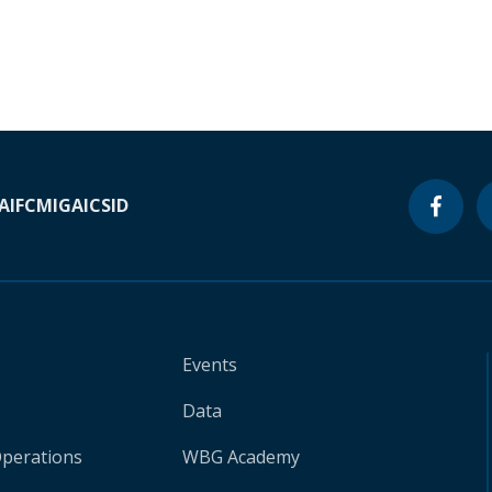
A
IFC
MIGA
ICSID
Events
Data
Operations
WBG Academy