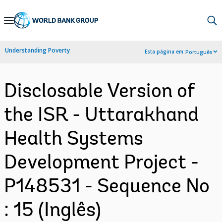
Skip
to
Main
Understanding Poverty
Esta página em:
Português
Navigation
Disclosable Version of
the ISR - Uttarakhand
Health Systems
Development Project -
P148531 - Sequence No
: 15 (Inglês)