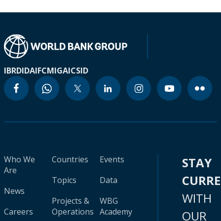
IBRD
IDA
IFC
MIGA
ICSID
Who We
Countries
Events
STAY
Are
CURR
Topics
Data
News
WITH
Projects &
WBG
Careers
Operations
Academy
OUR