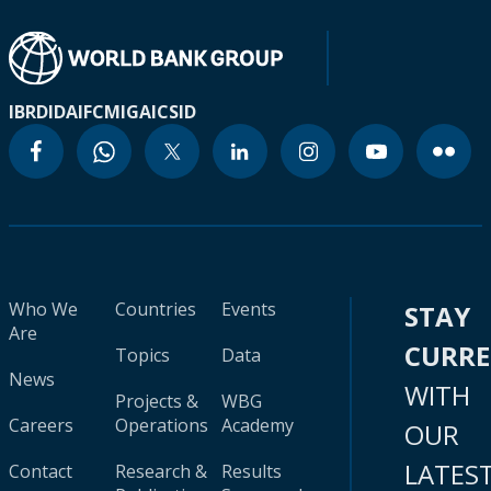
IBRD
IDA
IFC
MIGA
ICSID
Who We
Countries
Events
STAY
Are
CURR
Topics
Data
News
WITH
Projects &
WBG
Careers
Operations
Academy
OUR
LATES
Contact
Research &
Results