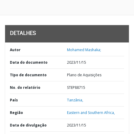
DETALHES
Autor
Mohamed Mashaka;
Data do documento
2023/11/15
TIpo de documento
Plano de Aquisições
No. do relatório
STEP88715
País
Tanzânia,
Região
Eastern and Southern Africa,
Data de divulgação
2023/11/15