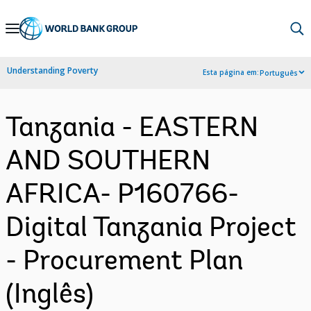
Skip
to
Main
Understanding Poverty
Esta página em:
Português
Navigation
Tanzania - EASTERN
AND SOUTHERN
AFRICA- P160766-
Digital Tanzania Project
- Procurement Plan
(Inglês)