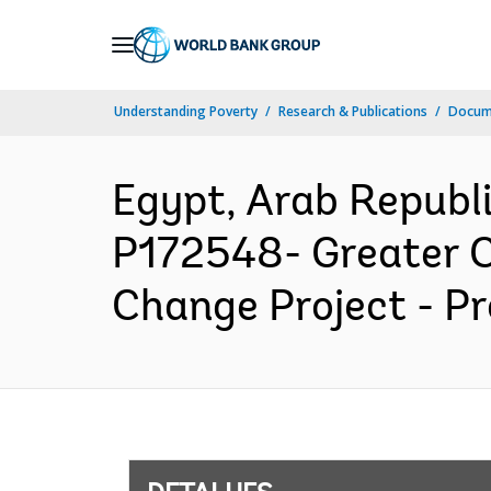
Skip
to
Main
Understanding Poverty
Research & Publications
Docume
Navigation
Egypt, Arab Repub
P172548- Greater C
Change Project - Pr