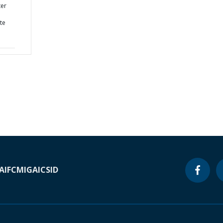
ter
te
A
IFC
MIGA
ICSID