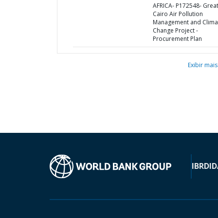
AFRICA- P172548- Grea
Cairo Air Pollution
Management and Clima
Change Project -
Procurement Plan
Exibir mais
IBRD
ID