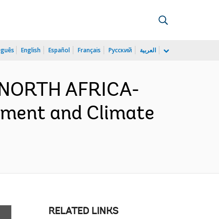
uguês
English
Español
Français
Русский
العربية
D NORTH AFRICA-
ement and Climate
RELATED LINKS