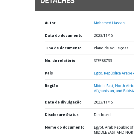
DETALHES
Autor
Mohamed Hassan;
Data do documento
2023/11/15
TIpo de documento
Plano de Aquisições
No. do relatório
STEP88733
País
Egito,
República Árabe 
Região
Middle East, North Afric
Afghanistan, and Pakist
Data de divulgação
2023/11/15
Disclosure Status
Disclosed
Nome do documento
Egypt, Arab Republic of 
MIDDLE EAST AND NOR