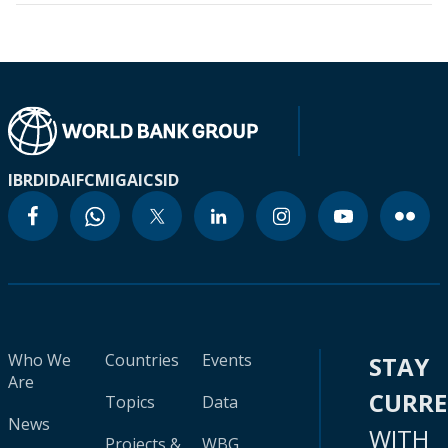
IBRD
IDA
IFC
MIGA
ICSID
Who We
Countries
Events
STAY
Are
CURR
Topics
Data
News
WITH
Projects &
WBG