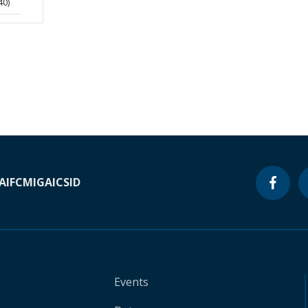
40)
A
IFC
MIGA
ICSID
Events