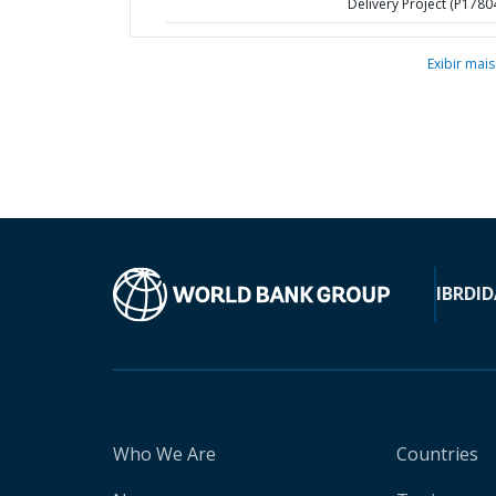
Delivery Project (P1780
Exibir mais
IBRD
ID
Who We Are
Countries