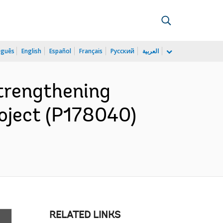
uguês
English
Español
Français
Русский
العربية
trengthening
oject (P178040)
RELATED LINKS