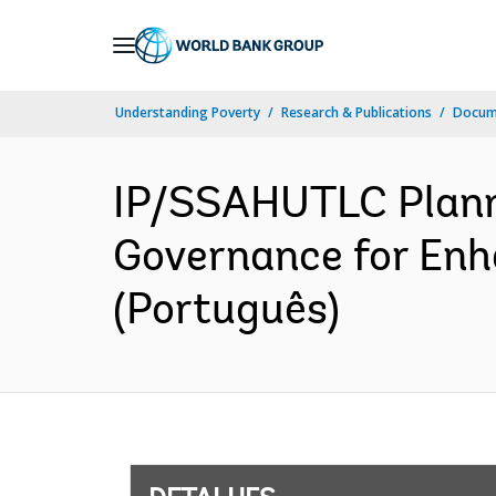
Skip
to
Main
Understanding Poverty
Research & Publications
Docume
Navigation
IP/SSAHUTLC Plann
Governance for Enh
(Português)