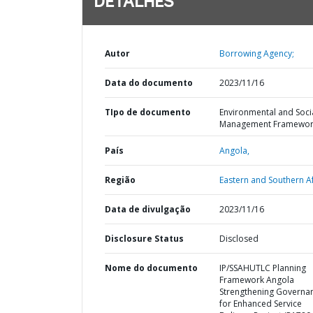
DETALHES
Autor
Borrowing Agency;
Data do documento
2023/11/16
TIpo de documento
Environmental and Soci
Management Framewor
País
Angola,
Região
Eastern and Southern Af
Data de divulgação
2023/11/16
Disclosure Status
Disclosed
Nome do documento
IP/SSAHUTLC Planning
Framework Angola
Strengthening Governa
for Enhanced Service