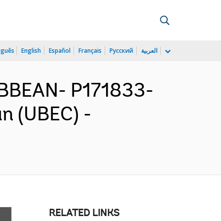
uguês
English
Español
Français
Русский
العربية
IBBEAN- P171833-
an (UBEC) -
RELATED LINKS