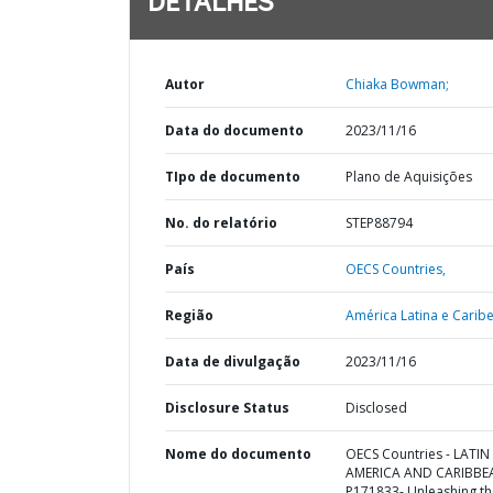
DETALHES
Autor
Chiaka Bowman;
Data do documento
2023/11/16
TIpo de documento
Plano de Aquisições
No. do relatório
STEP88794
País
OECS Countries,
Região
América Latina e Caribe
Data de divulgação
2023/11/16
Disclosure Status
Disclosed
Nome do documento
OECS Countries - LATIN
AMERICA AND CARIBBE
P171833- Unleashing th