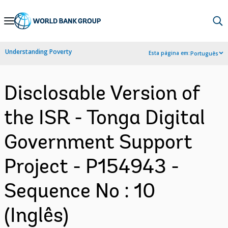
Skip
to
Main
Understanding Poverty
Esta página em:
Português
Navigation
Disclosable Version of
the ISR - Tonga Digital
Government Support
Project - P154943 -
Sequence No : 10
(Inglês)