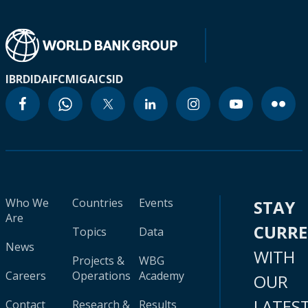
IBRD
IDA
IFC
MIGA
ICSID
Who We
Countries
Events
STAY
Are
CURR
Topics
Data
News
WITH
Projects &
WBG
Careers
Operations
Academy
OUR
LATES
Contact
Research &
Results