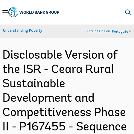
Skip
to
Main
Understanding Poverty
Esta página em:
Português
Navigation
Disclosable Version of
the ISR - Ceara Rural
Sustainable
Development and
Competitiveness Phase
II - P167455 - Sequence