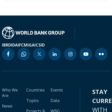
IBRD
IDA
IFC
MIGA
ICSID
Who We
Countries
Events
STAY
Are
CURR
Topics
Data
News
WITH
Projects &
WBG