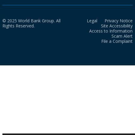
© 2025 World Bank Group. All
Legal
Privacy Notice
Rights Reserved.
Site Accessibility
Access to Information
Scam Alert
File a Complaint