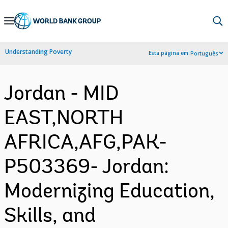
Skip
to
Main
Understanding Poverty
Esta página em:
Português
Navigation
Jordan - MID
EAST,NORTH
AFRICA,AFG,PAK-
P503369- Jordan:
Modernizing Education,
Skills, and