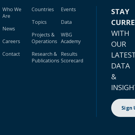
Who We
Countries
Events
STAY
Are
CURR
Topics
Data
News
WITH
Projects &
WBG
Careers
Operations
Academy
OUR
LATES
Contact
Research &
Results
Publications
Scorecard
DATA
&
INSIGH
Sign