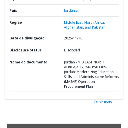
País
Jordânia,
Região
Middle East, North Africa,
Afghanistan, and Pakistan,
Data de divulgação
2025/11/16
Disclosure Status
Disclosed
Nome do documento
Jordan - MID EAST,NORTH
AFRICA,AFG,PAK- P503369-
Jordan: Modernizing Education,
Skills, and Administrative Reforms
(MASAR) Operation -
Procurement Plan
Exibir mais