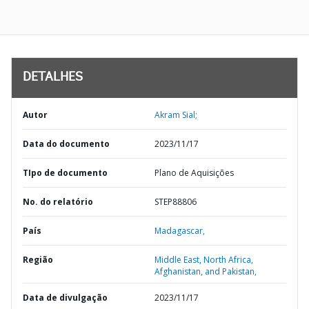
DETALHES
Autor
Akram Sial;
Data do documento
2023/11/17
TIpo de documento
Plano de Aquisições
No. do relatório
STEP88806
País
Madagascar,
Região
Middle East, North Africa,
Afghanistan, and Pakistan,
Data de divulgação
2023/11/17