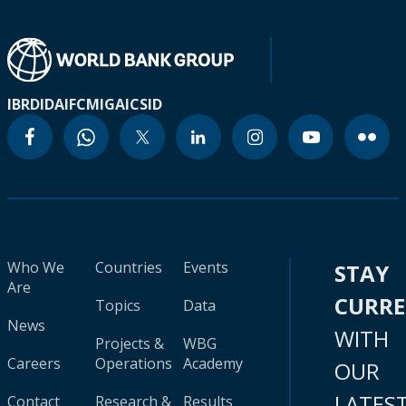
IBRD
IDA
IFC
MIGA
ICSID
Who We
Countries
Events
STAY
Are
CURR
Topics
Data
News
WITH
Projects &
WBG
Careers
Operations
Academy
OUR
LATES
Contact
Research &
Results