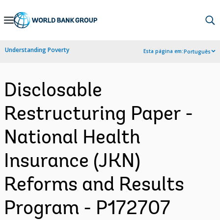
Skip
to
Main
Understanding Poverty
Esta página em:
Português
Navigation
Disclosable
Restructuring Paper -
National Health
Insurance (JKN)
Reforms and Results
Program - P172707