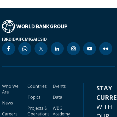
IBRD
IDA
IFC
MIGA
ICSID
Who We
Countries
Events
STAY
Are
CURR
Topics
Data
News
WITH
Projects &
WBG
Careers
Operations
Academy
OUR