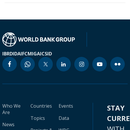
IBRD
IDA
IFC
MIGA
ICSID
Who We
Countries
Events
STAY
Are
CURR
Topics
Data
News
WITH