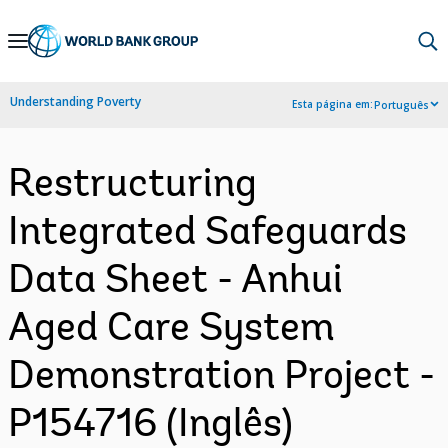
Skip
to
Main
Understanding Poverty
Esta página em:
Português
Navigation
Restructuring
Integrated Safeguards
Data Sheet - Anhui
Aged Care System
Demonstration Project -
P154716 (Inglês)