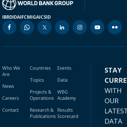
IBRD
IDA
IFC
MIGA
ICSID
Who We
Countries
Events
STAY
Are
CURR
Topics
Data
News
WITH
Projects &
WBG
Careers
Operations
Academy
OUR
LATES
Contact
Research &
Results
Publications
Scorecard
DATA