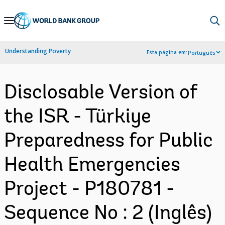
Skip
to
Main
Understanding Poverty
Esta página em:
Português
Navigation
Disclosable Version of
the ISR - Türkiye
Preparedness for Public
Health Emergencies
Project - P180781 -
Sequence No : 2 (Inglês)