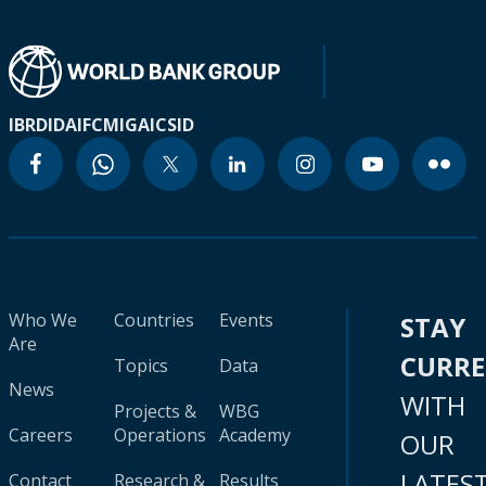
IBRD
IDA
IFC
MIGA
ICSID
Who We
Countries
Events
STAY
Are
CURR
Topics
Data
News
WITH
Projects &
WBG
Careers
Operations
Academy
OUR
LATES
Contact
Research &
Results