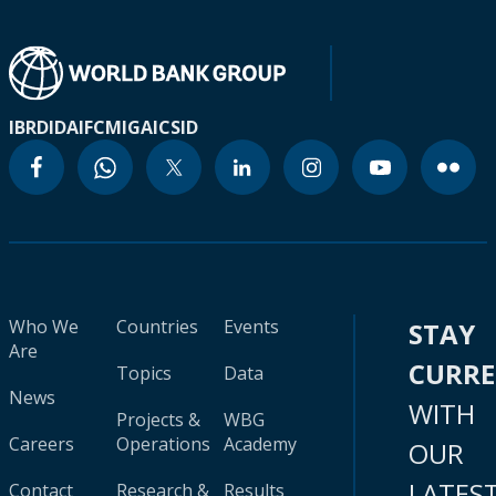
IBRD
IDA
IFC
MIGA
ICSID
Who We
Countries
Events
STAY
Are
CURR
Topics
Data
News
WITH
Projects &
WBG
Careers
Operations
Academy
OUR
LATES
Contact
Research &
Results