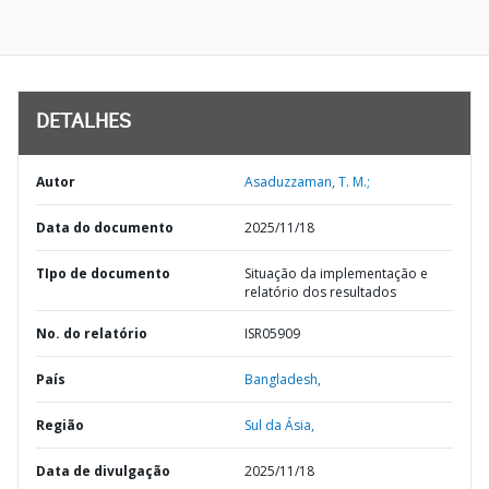
DETALHES
Autor
Asaduzzaman, T. M.;
Data do documento
2025/11/18
TIpo de documento
Situação da implementação e
relatório dos resultados
No. do relatório
ISR05909
País
Bangladesh,
Região
Sul da Ásia,
Data de divulgação
2025/11/18