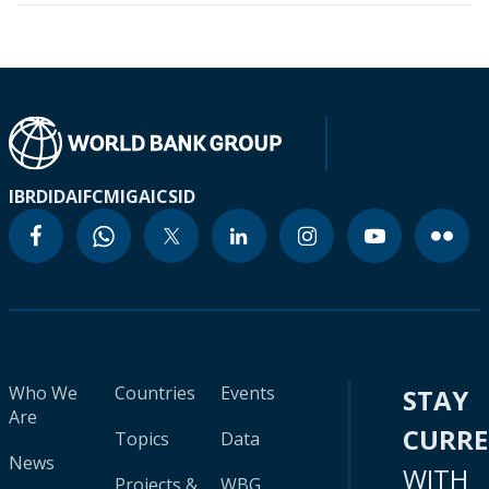
IBRD
IDA
IFC
MIGA
ICSID
Who We
Countries
Events
STAY
Are
CURR
Topics
Data
News
WITH
Projects &
WBG