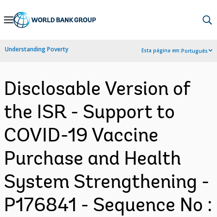
Skip
to
Main
Understanding Poverty
Esta página em:
Português
Navigation
Disclosable Version of
the ISR - Support to
COVID-19 Vaccine
Purchase and Health
System Strengthening -
P176841 - Sequence No :