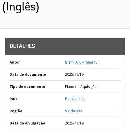
(Inglês)
DETALHES
Autor
Islam, A.K.M. Shariful;
Data do documento
2025/11/19
TIpo de documento
Plano de Aquisições
País
Bangladesh,
Região
Sul da Ásia,
Data de divulgação
2025/11/19