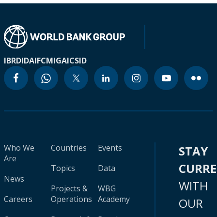
IBRD
IDA
IFC
MIGA
ICSID
Who We
Countries
Events
STAY
Are
CURR
Topics
Data
News
WITH
Projects &
WBG
Careers
Operations
Academy
OUR