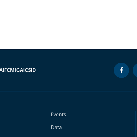
A
IFC
MIGA
ICSID
Events
Data