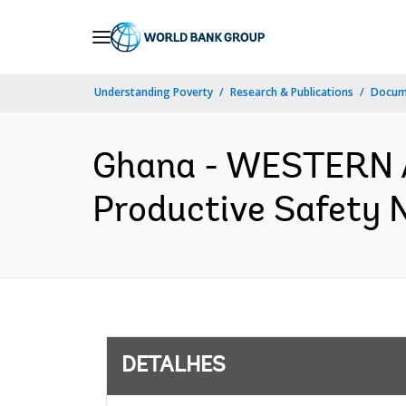
Skip
to
Main
Understanding Poverty
Research & Publications
Docume
Navigation
Ghana - WESTERN 
Productive Safety N
DETALHES