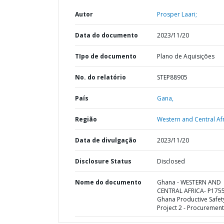
Autor
Prosper Laari;
Data do documento
2023/11/20
TIpo de documento
Plano de Aquisições
No. do relatório
STEP88905
País
Gana,
Região
Western and Central Afr
Data de divulgação
2023/11/20
Disclosure Status
Disclosed
Nome do documento
Ghana - WESTERN AND
CENTRAL AFRICA- P175
Ghana Productive Safet
Project 2 - Procurement