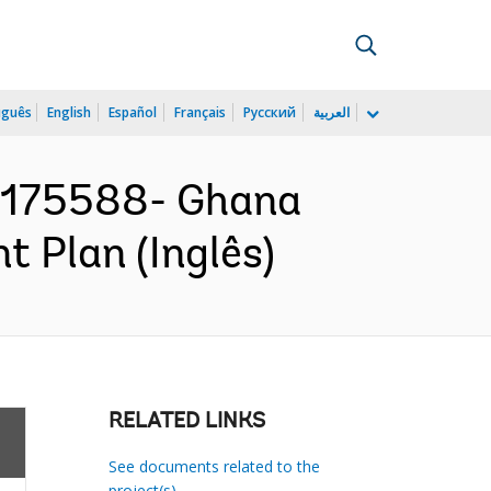
uguês
English
Español
Français
Русский
العربية
175588- Ghana
t Plan (Inglês)
RELATED LINKS
See documents related to the
project(s)