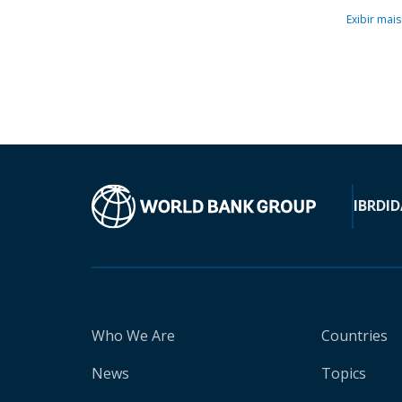
Exibir mais
IBRD
ID
Who We Are
Countries
News
Topics