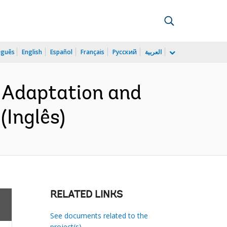
uguês
English
Español
Français
Русский
العربية
 Adaptation and
(Inglês)
RELATED LINKS
See documents related to the
project(s)