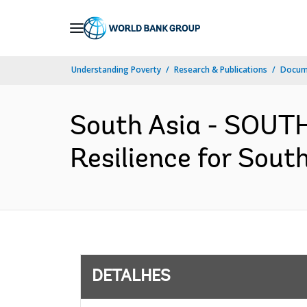
Skip
to
Main
Understanding Poverty
Research & Publications
Docume
Navigation
South Asia - SOUTH
Resilience for Sout
DETALHES