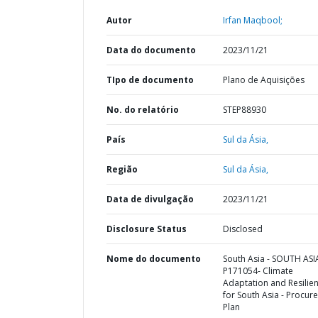
Autor
Irfan Maqbool;
Data do documento
2023/11/21
TIpo de documento
Plano de Aquisições
No. do relatório
STEP88930
País
Sul da Ásia,
Região
Sul da Ásia,
Data de divulgação
2023/11/21
Disclosure Status
Disclosed
Nome do documento
South Asia - SOUTH ASI
P171054- Climate
Adaptation and Resilie
for South Asia - Procur
Plan