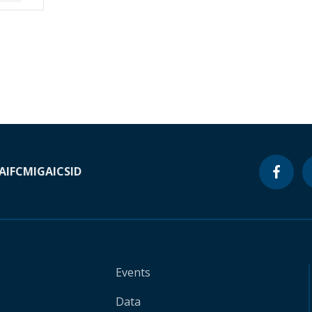
A
IFC
MIGA
ICSID
Events
Data