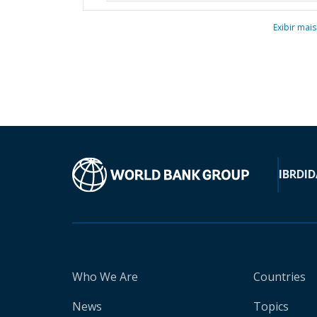
Exibir mais
IBRD
ID
Who We Are
Countries
News
Topics