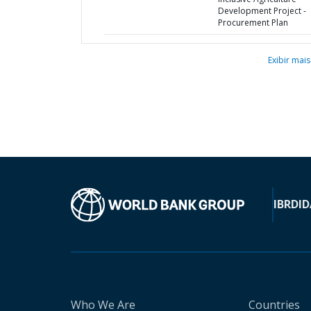
Development Project -
Procurement Plan
Exibir mais
IBRD
ID
Who We Are
Countries