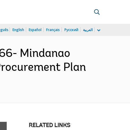
uguês
English
Español
Français
Русский
العربية
866- Mindanao
 Procurement Plan
RELATED LINKS