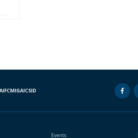
A
IFC
MIGA
ICSID
Events