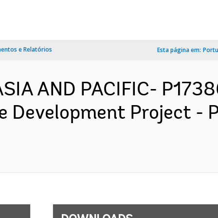
ntos e Relatórios
Esta página em:
Port
 ASIA AND PACIFIC- P173
re Development Project -