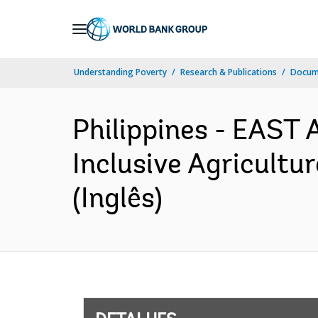
Skip
to
Main
Understanding Poverty
Research & Publications
Docume
Navigation
Philippines - EAST
Inclusive Agricultu
(Inglês)