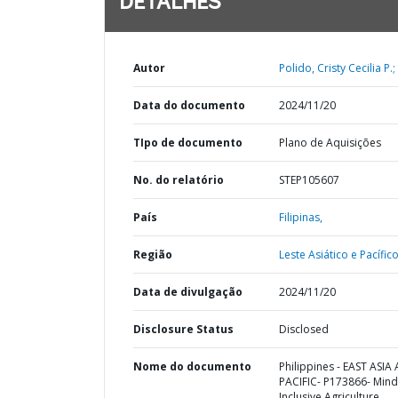
DETALHES
Autor
Polido, Cristy Cecilia P.;
Data do documento
2024/11/20
TIpo de documento
Plano de Aquisições
No. do relatório
STEP105607
País
Filipinas,
Região
Leste Asiático e Pacífico
Data de divulgação
2024/11/20
Disclosure Status
Disclosed
Nome do documento
Philippines - EAST ASIA
PACIFIC- P173866- Min
Inclusive Agriculture