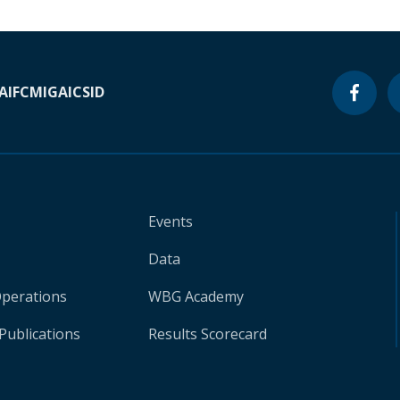
A
IFC
MIGA
ICSID
Events
Data
Operations
WBG Academy
Publications
Results Scorecard