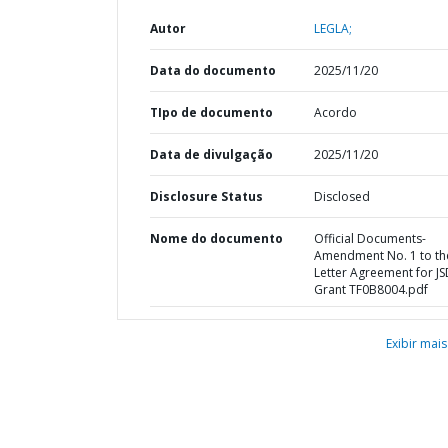
Autor
LEGLA;
Data do documento
2025/11/20
TIpo de documento
Acordo
Data de divulgação
2025/11/20
Disclosure Status
Disclosed
Nome do documento
Official Documents-
Amendment No. 1 to th
Letter Agreement for J
Grant TF0B8004.pdf
Exibir mais