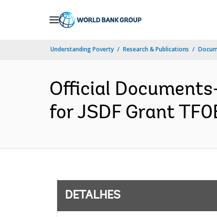
Skip
to
Main
Understanding Poverty
Research & Publications
Docume
Navigation
Official Documents
for JSDF Grant TF0
DETALHES