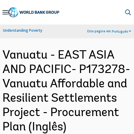
Skip
to
Main
Understanding Poverty
Esta página em:
Português
Navigation
Vanuatu - EAST ASIA
AND PACIFIC- P173278-
Vanuatu Affordable and
Resilient Settlements
Project - Procurement
Plan (Inglês)