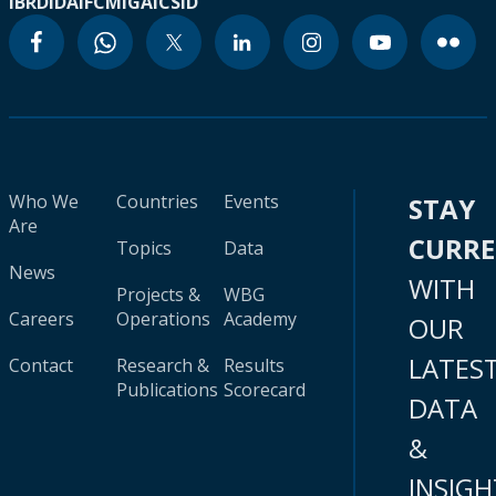
IBRD
IDA
IFC
MIGA
ICSID
Who We
Countries
Events
STAY
Are
CURR
Topics
Data
News
WITH
Projects &
WBG
Careers
Operations
Academy
OUR
LATES
Contact
Research &
Results
Publications
Scorecard
DATA
&
INSIGH