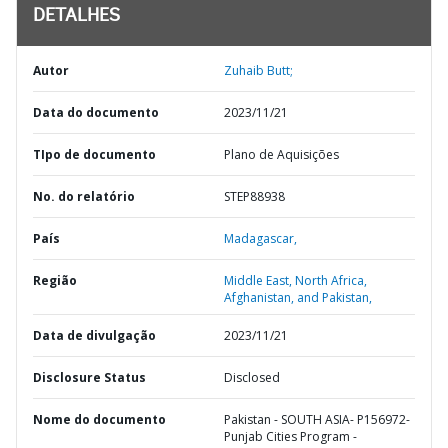
DETALHES
Autor
Zuhaib Butt;
Data do documento
2023/11/21
TIpo de documento
Plano de Aquisições
No. do relatório
STEP88938
País
Madagascar,
Região
Middle East, North Africa,
Afghanistan, and Pakistan,
Data de divulgação
2023/11/21
Disclosure Status
Disclosed
Nome do documento
Pakistan - SOUTH ASIA- P156972-
Punjab Cities Program -